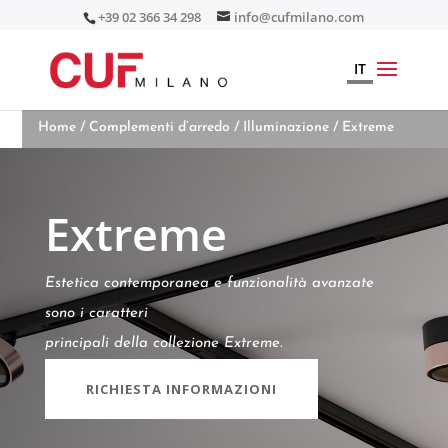
+39 02 366 34 298
info@cufmilano.com
IT
Home
/
Complementi d’arredo
/
Illuminazione
/ Extreme
Extreme
Estetica contemporanea e funzionalità avanzate
sono i caratteri
principali della collezione Extreme.
RICHIESTA INFORMAZIONI