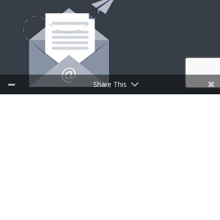
Share This
ISCRIVITI ALLA NEWSLETTER
Follow Us
CufMilano un brand di Centrufficio SpA – Capitale
sociale e riserve € 29.000.000 | P.IVA 00902270966 |
Progettato da
Spaziocreativo
|
Privacy and Cookie