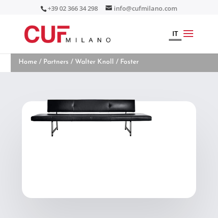
+39 02 366 34 298
info@cufmilano.com
IT
Home
/
Partners
/
Walter Knoll
/ Foster