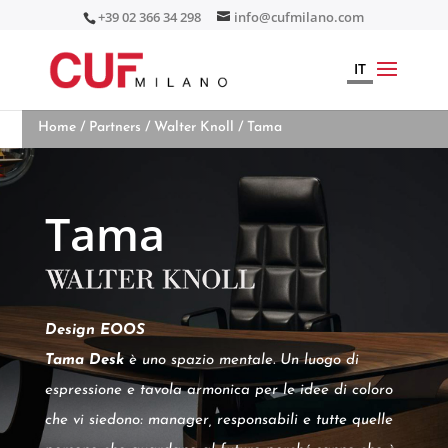
+39 02 366 34 298
info@cufmilano.com
IT
Home
/
Partners
/
Walter Knoll
/ Tama
Tama
Design EOOS
Tama Desk
è uno spazio mentale. Un luogo di
espressione e tavola armonica per le idee di coloro
che vi siedono: manager, responsabili e tutte quelle