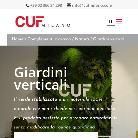
+39 02 366 34 298
info@cufmilano.com
IT
Home
/
Complementi d’arredo
/
Natura
/ Giardini verticali
Giardini
verticali
Il
verde stabilizzato
è un materiale 100%
naturale che non richiede nessuna manutenzione.
E’ il prodotto perfetto per arredare naturalmente,
senza modificare la routine quotidiana.