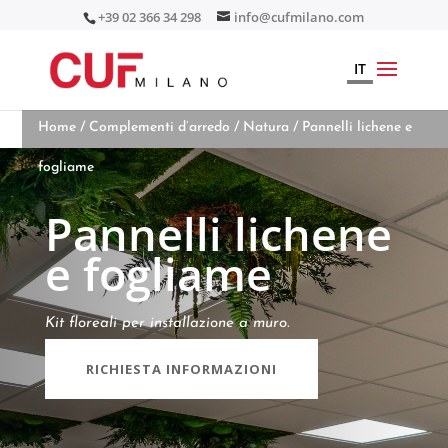
+39 02 366 34 298
info@cufmilano.com
IT
Home
/
Complementi d’arredo
/
Natura
/ Pannelli lichene e
fogliame
Pannelli lichene
e fogliame
Kit floreali per installazione a muro.
RICHIESTA INFORMAZIONI