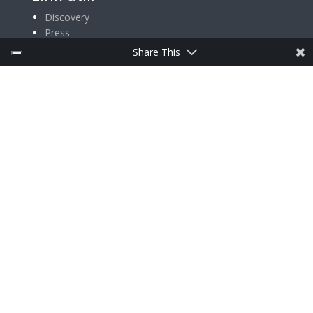
Discovery
Press
Share This
ISCRIVITI ALLA NEWSLETTER
Follow Us