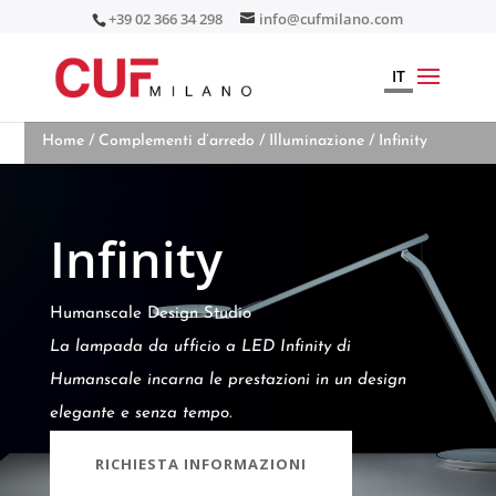
+39 02 366 34 298
info@cufmilano.com
IT
Home
/
Complementi d’arredo
/
Illuminazione
/ Infinity
Infinity
Humanscale Design Studio
La lampada da ufficio a LED Infinity di
Humanscale incarna le prestazioni in un design
elegante e senza tempo.
RICHIESTA INFORMAZIONI