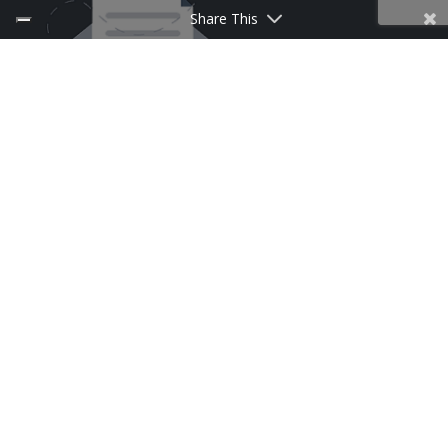
Share This
ISCRIVITI ALLA NEWSLETTER
Follow Us
CufMilano un brand di Centrufficio SpA – Capitale
sociale e riserve € 29.000.000 | P.IVA 00902270966 |
Progettato da
Spaziocreativo
|
Privacy and Cookie
Policy