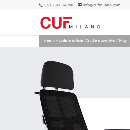
+39 02 366 34 298
info@cufmilano.com
Home
/
Sedute ufficio
/
Sedie operative
/ Play