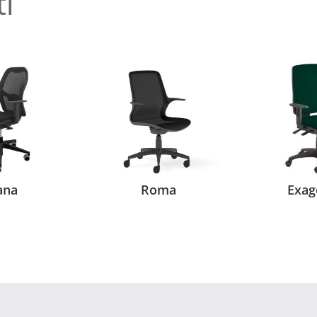
ti
ana
Roma
Exag