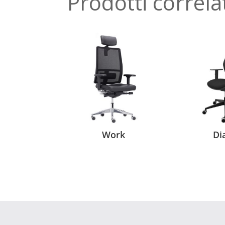
Prodotti correla
Work
Di