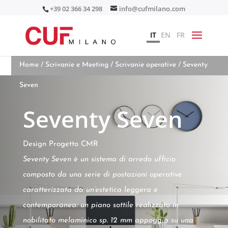
+39 02 366 34 298
info@cufmilano.com
IT
EN
FR
Home
/
Scrivanie e Meeting
/
Scrivanie operative
/ Seventy
Seven
Seventy Seven
Design Progetto CMR
Seventy Seven è un sistema di arredo ufficio
composto da una serie di postazioni operative
caratterizzata da un’estetica leggera e
contemporanea: un piano sottile realizzato in
nobilitato melaminico sp. 12 mm appoggia su una