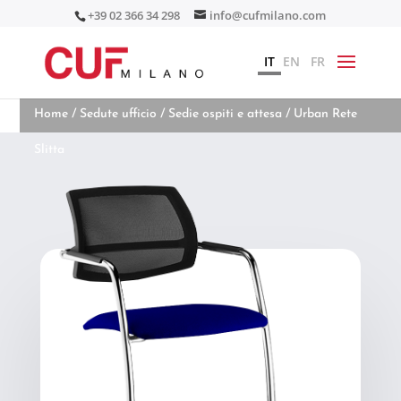
+39 02 366 34 298
info@cufmilano.com
IT
EN
FR
Home
/
Sedute ufficio
/
Sedie ospiti e attesa
/ Urban Rete
Slitta