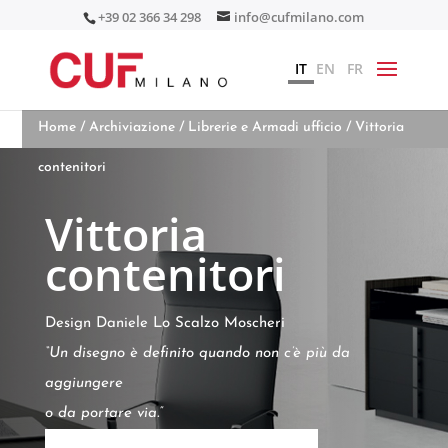
+39 02 366 34 298
info@cufmilano.com
IT
EN
FR
Home
/
Archiviazione
/
Librerie e Armadi ufficio
/ Vittoria
contenitori
Vittoria
contenitori
Design Daniele Lo Scalzo Moscheri
“Un disegno è definito quando non c’è più da
aggiungere
o da portare via.”