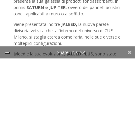
presenta la sua galassia di prodotti fonoassorbenti, in
primis
SATURN e JUPITER
, ovvero dei pannelli acustici
tondi, applicabili a muro o a soffitto.
Viene presentata inoltre
JALEED,
la nuova parete
divisoria vetrata che, all’interno dell’universo di CUF
Milano, si staglia eterea come l’aria, nelle sue diverse e
molteplici configurazioni.
Share This
Jaleed e la sua evoluzione,
JALEED PLUS,
sono state
disegnate dall’Arch. ROBERTO FANTINI, in
collaborazione con l’Arch. PAOLA RIPAMONTI del
Reparto R&S di CUF Milano, e hanno ottenuto una
certificazione di insonorizzazione acustica pari a 49
decibel.