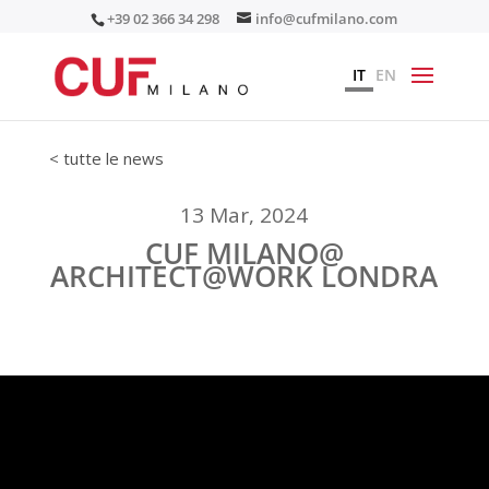
+39 02 366 34 298
info@cufmilano.com
IT
EN
< tutte le news
13 Mar, 2024
CUF MILANO@
ARCHITECT@WORK LONDRA