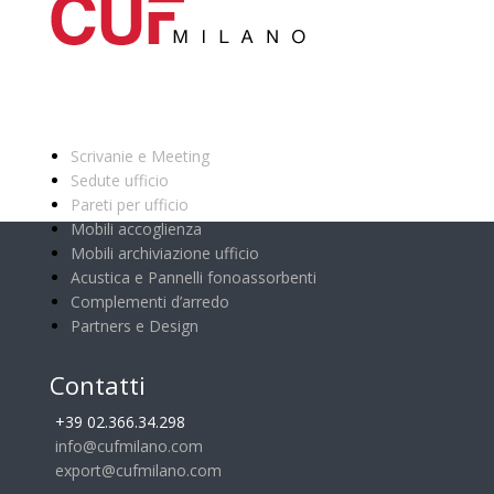
Categorie principali
Scrivanie e Meeting
Sedute ufficio
Pareti per ufficio
Mobili accoglienza
Mobili archiviazione ufficio
Acustica e Pannelli fonoassorbenti
Complementi d’arredo
Partners e Design
Contatti
+39 02.366.34.298
info@cufmilano.com
export@cufmilano.com