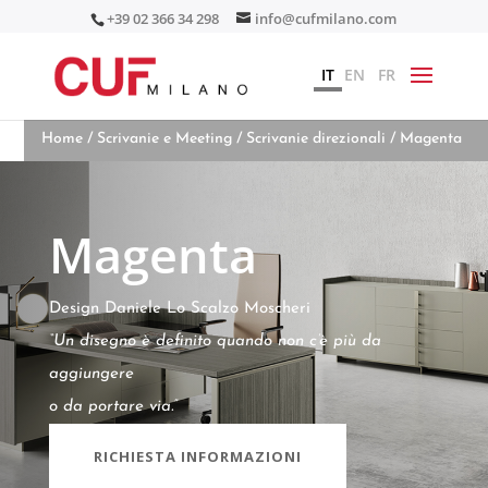
+39 02 366 34 298
info@cufmilano.com
IT
EN
FR
Home
/
Scrivanie e Meeting
/
Scrivanie direzionali
/ Magenta
Magenta
Design Daniele Lo Scalzo Moscheri
“Un disegno è definito quando non c’è più da
aggiungere
o da portare via.”
RICHIESTA INFORMAZIONI