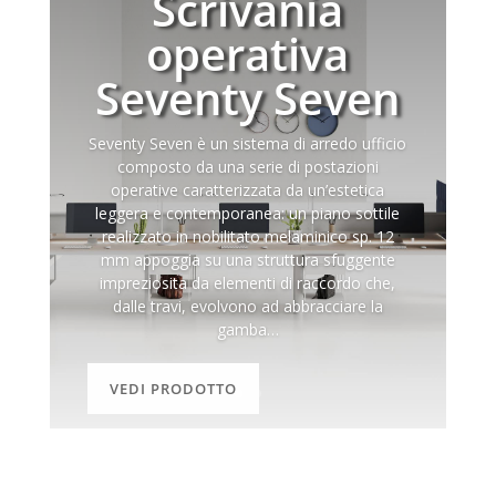
Scrivania
operativa
Seventy Seven
Seventy Seven è un sistema di arredo ufficio
composto da una serie di postazioni
operative caratterizzata da un’estetica
leggera e contemporanea: un piano sottile
realizzato in nobilitato melaminico sp. 12
mm appoggia su una struttura sfuggente
impreziosita da elementi di raccordo che,
dalle travi, evolvono ad abbracciare la
gamba…
VEDI PRODOTTO