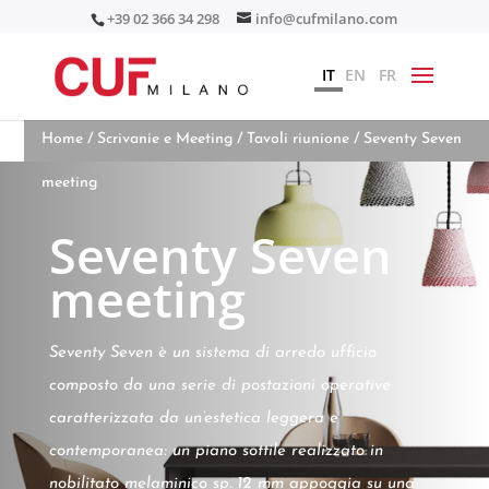
+39 02 366 34 298
info@cufmilano.com
IT
EN
FR
Home
/
Scrivanie e Meeting
/
Tavoli riunione
/ Seventy Seven
meeting
Seventy Seven
meeting
Seventy Seven è un sistema di arredo ufficio
composto da una serie di postazioni operative
caratterizzata da un’estetica leggera e
contemporanea: un piano sottile realizzato in
nobilitato melaminico sp. 12 mm appoggia su una