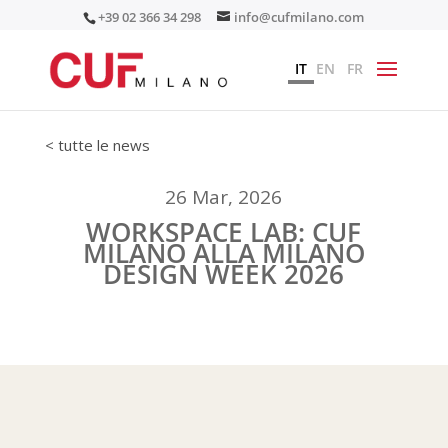
+39 02 366 34 298
info@cufmilano.com
IT
EN
FR
< tutte le news
26 Mar, 2026
WORKSPACE LAB: CUF
MILANO ALLA MILANO
DESIGN WEEK 2026